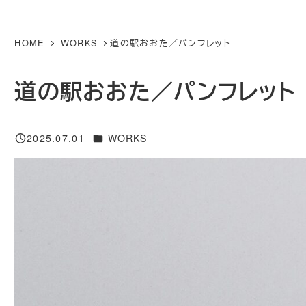
メ
イ
HOME
WORKS
​道の駅おおた／パンフレット
ン
コ
​道の駅おおた／パンフレット
ン
テ
カテゴリー
2025.07.01
WORKS
ン
投稿日
ツ
へ
移
動