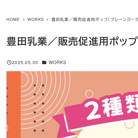
メ
イ
HOME
WORKS
豊田乳業／販売促進用ポップ（プレーンヨーグ
ン
コ
豊田乳業／販売促進用ポップ
ン
テ
カテゴリー
2025.05.30
WORKS
ン
投稿日
ツ
へ
移
動