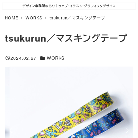
メ
デザイン事務所ゆるり｜ウェブ･イラスト･グラフィックデザイン
イ
HOME
WORKS
tsukurun／マスキングテープ
ン
tsukurun／マスキングテープ
コ
ン
テ
カテゴリー
2024.02.27
WORKS
投稿日
ン
ツ
へ
移
動