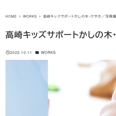
メ
イ
HOME
WORKS
高崎キッズサポートかしの木・けやき／写真
ン
コ
高崎キッズサポートかしの木
ン
テ
カテゴリー
2022.10.11
WORKS
ン
投稿日
ツ
へ
移
動