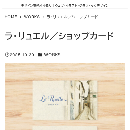
メ
デザイン事務所ゆるり｜ウェブ･イラスト･グラフィックデザイン
イ
HOME
WORKS
ラ・リュエル／ショップカード
ン
ラ・リュエル／ショップカード
コ
ン
テ
カテゴリー
2025.10.30
WORKS
投稿日
ン
ツ
へ
移
動