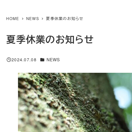
メ
イ
HOME
NEWS
夏季休業のお知らせ
ン
コ
夏季休業のお知らせ
ン
テ
カテゴリー
2024.07.08
NEWS
ン
投稿日
ツ
へ
移
動